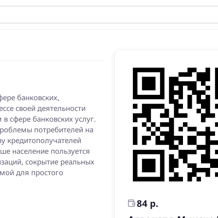
фере банковских,
ессе своей деятельности
в сфере банковских услуг.
проблемы потребителей на
зу кредитополучателей
ьше население пользуется
изаций, сокрытие реальных
емой для простого
84 р.