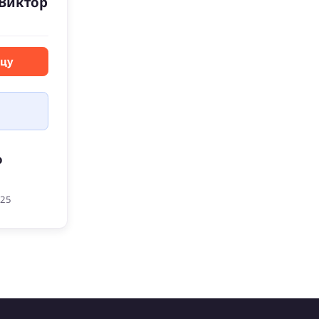
 Виктор
вцу
о
025