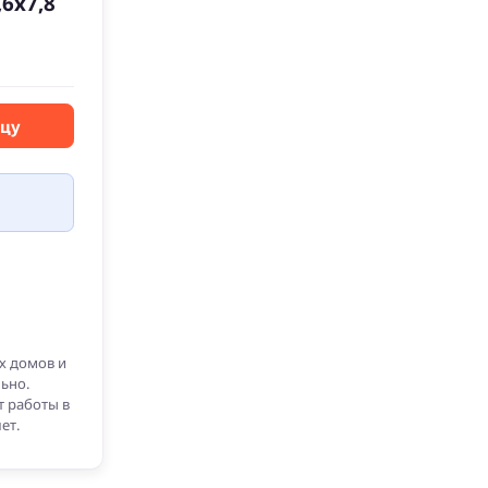
6х7,8
вцу
х домов и
ьно.
т работы в
ет.