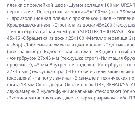
пленка с проклейкой швов -Шумоизоляция 100мм URSA 
перекрытие: -Перекрытие из доски 45х200мм (шаг 380мм) 
-Пароизоляционная пленка с проклейкой швов -Утеплен
Кровля(двускатная): -Стропила из доски 45х200 (тех.сушк
-Гидроветрозащитная мембрана STROTEX 1300 BASIC -Кон
45х45 -Обрешетка из доски 25х100 -Металлочерепица Gran
выбор) -Доборные элементы в цвет кровли. -Подшива кро
(цвет на выбор) -Водосточная система ПВХ (цвет на выбор
-Контрбрусок 27х45 мм (тех.сушка строг) -Имитация брус
профлист 0, 45 мм Внутренняя отделка: -Контрбрусок по
27х45 мм (тех.сушка строг) -Потолок и стены зашиты им
(окрашена) -На полу ламинат -В санузле и технических 
плита 18 мм Окна, двери -Окна и двери ПВХ, REHAU/SAL
двухкамерный мультифункциональный стеклопакет (одн
-Входная металлическая дверь с терморазрывом либо П