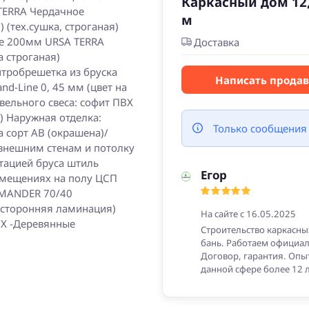
Каркасный дом 12,
TERRA Чердачное
м
(тех.сушка, строганая)
ие 200мм URSA TERRA
Доставка
а строганая)
тробрешетка из бруска
Написать прода
d-Line 0, 45 мм (цвет на
вельного свеса: софит ПВХ
) Наружная отделка:
Только сообщения
а сорт АВ (окрашена)/
 внешним стенам и потолку
итацией бруса штиль
Егор
помещениях на полу ЦСП
AMANDER 70/40
осторонняя ламинация)
На сайте с 16.05.2025
ВХ -Деревянные
Строительство каркасны
бань. Работаем официал
Договор, гарантия. Опы
данной сфере более 12 л