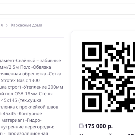
ия
Каркасные дома
ндамент-Свайный – забивные
мм/2.5м Пол: -Обвязка
зряженная обрешетка -Сетка
trotex Basic 1300
шка строг) -Утепление 200мм
ой пол OSB-18мм Стены
 45х145 (тех.сушка
 пленка с проклейкой швов
а 45х45 -Контурное
материал) -Гидро-
175 000 р.
Внутренние перегородки:
я) -Пароизоляционная