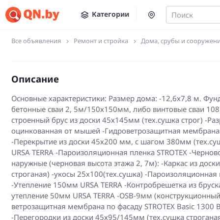
Категории
Поиск
Все объявления
Ремонт и стройка
Дома, срубы и сооружен
Описание
Основные характеристики: Размер дома: -12,6х7,8 м. Фу
бетонные сваи 2, 5м/150х150мм, либо винтовые сваи 108
строенный брус из доски 45х145мм (тех.сушка строг) -Ра
оцинкованная от мышей -Гидроветрозащитная мембрана S
-Перекрытие из доски 45х200 мм, с шагом 380мм (тех.су
URSA TERRA -Пароизоляционная пленка STROTEX -Чернов
наружные (черновая высота этажа 2, 7м): -Каркас из доски
строганая) -укосы 25х100(тех.сушка) -Пароизоляционная
-Утепление 150мм URSA TERRA -Контробрешетка из бруск
утепление 50мм URSA TERRA -ОSB-9мм (конструкционный 
ветрозащитная мембрана по фасаду STROTEX Basic 1300 
-Перегородки из доски 45х95/145мм (тех.сушка строгана