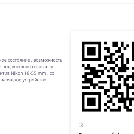
ное состояние , возможность
ие под внешнюю вспышку ,
ктив Nikon 18-55 mm , со
 зарядное устройство.