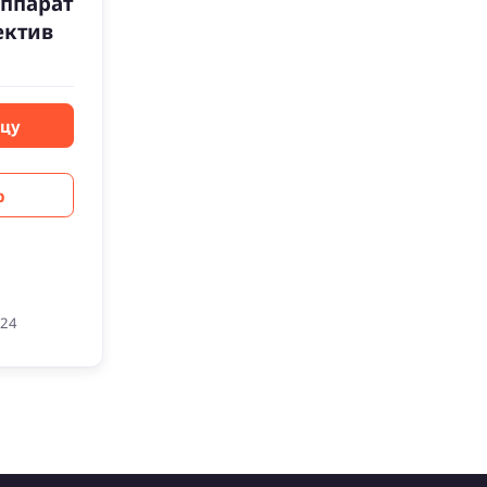
ппарат
ектив
вцу
р
024