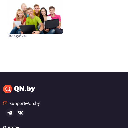
Договорная
Заказ контрольных
работ, написание
курсовых в Бобруйске
Могилевская обл.,
Бобруйск
support@qn.by
О qn.by