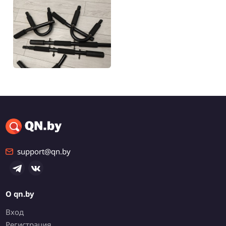
50 р.
Навесной турник
Минск, Фрунзенский
support@qn.by
О qn.by
Вход
Регистрация