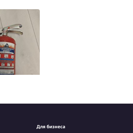
ель
енинский
Для бизнеса