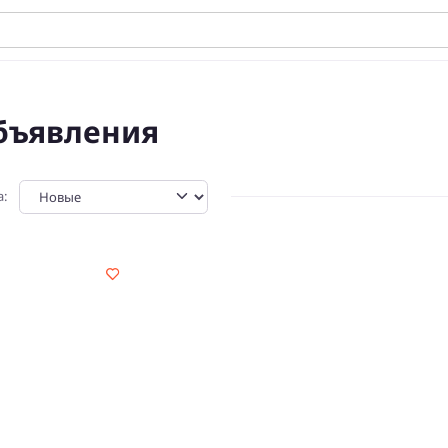
бъявления
а: