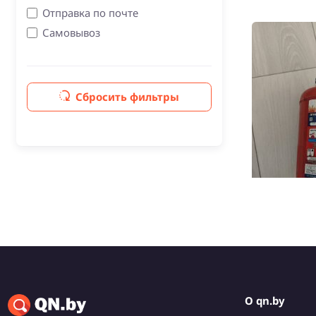
Отправка по почте
Самовывоз
10 р.
Огнетушит
Минск, Л
Сбросить фильтры
О qn.by