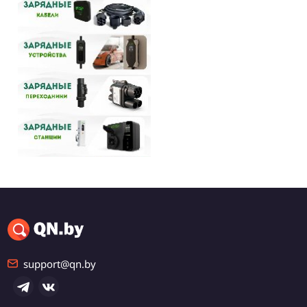
300 р.
Магазин зарядных
устройств для
электромобилей в
Минске
Минск, Любой
Доставка
Самовывоз
support@qn.by