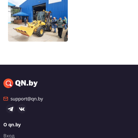
65 000 р.
Фронтальный
погрузчик
Минск, Любой
support@qn.by
О qn.by
Вход