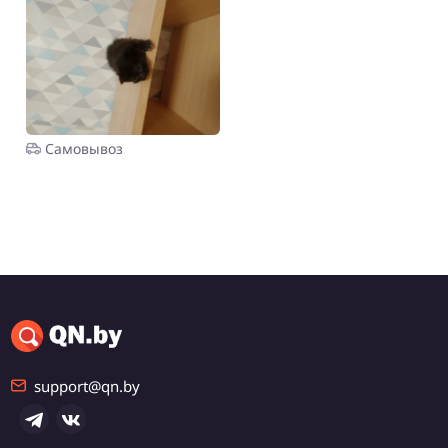
Договорная
Породистые
шотландские котята в
Молодечно.
Минская обл.,
Молодечно
Самовывоз
support@qn.by