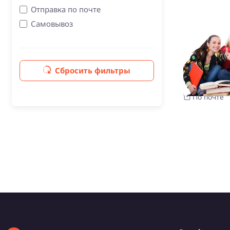
Отправка по почте
Самовывоз
Договор
Контрольн
колледжа К
Полесского
Сбросить фильтры
Пинск
Брестская 
По почте