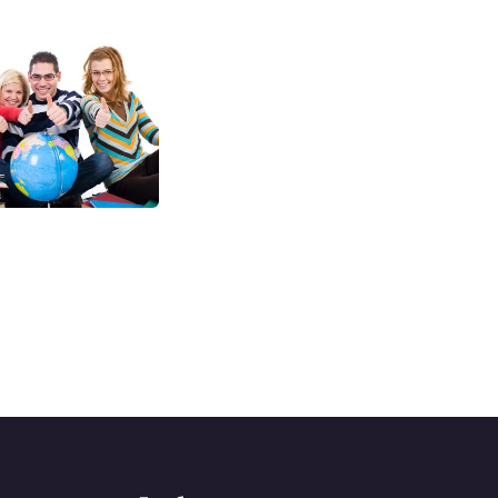
ная
ые работы
лещева,
 университета -
обл., Пинск