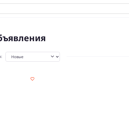
бъявления
а: