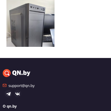
600 р.
Мощный системный
блок для работы
Минск, Фрунзенский
Самовывоз
support@qn.by
О qn.by